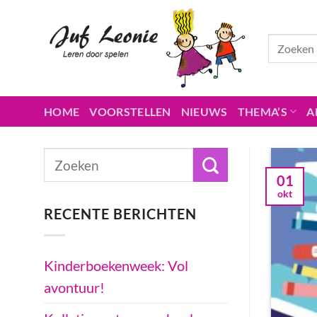
Ga
naar
inhoud
HOME
VOORSTELLEN
NIEUWS
THEMA’S
A
01
okt
RECENTE BERICHTEN
Kinderboekenweek: Vol
avontuur!