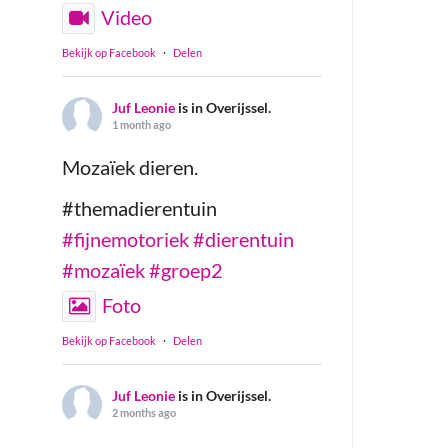
Video
Bekijk op Facebook
·
Delen
Juf Leonie
is in Overijssel.
1 month ago
Mozaïek dieren.
#themadierentuin
#fijnemotoriek
#dierentuin
#mozaïek
#groep2
Foto
Bekijk op Facebook
·
Delen
Juf Leonie
is in Overijssel.
2 months ago