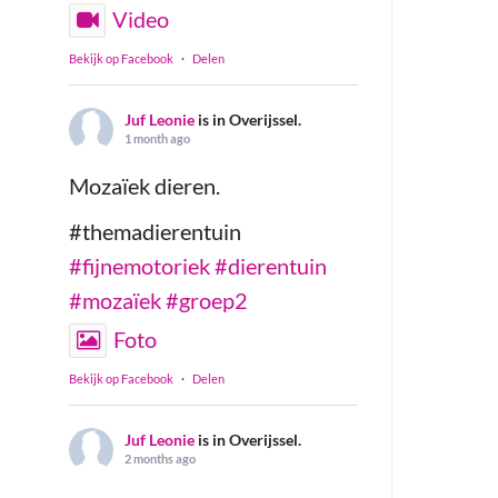
Video
Bekijk op Facebook
·
Delen
Juf Leonie
is in Overijssel.
1 month ago
Mozaïek dieren.
#themadierentuin
#fijnemotoriek
#dierentuin
#mozaïek
#groep2
Foto
Bekijk op Facebook
·
Delen
Juf Leonie
is in Overijssel.
2 months ago