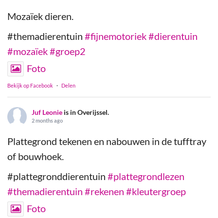
Mozaïek dieren.
#themadierentuin
#fijnemotoriek
#dierentuin
#mozaïek
#groep2
Foto
Bekijk op Facebook
·
Delen
Juf Leonie
is in Overijssel.
2 months ago
Plattegrond tekenen en nabouwen in de tufftray
of bouwhoek.
#plattegronddierentuin
#plattegrondlezen
#themadierentuin
#rekenen
#kleutergroep
Foto