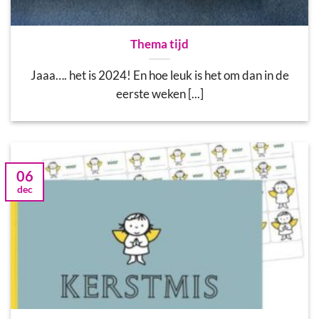
Thema tijd
Jaaa…. het is 2024! En hoe leuk is het om dan in de
eerste weken [...]
06
dec