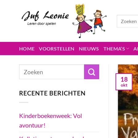
Ga
naar
inhoud
HOME
VOORSTELLEN
NIEUWS
THEMA’S
A
18
okt
RECENTE BERICHTEN
Kinderboekenweek: Vol
avontuur!