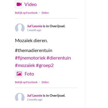
Video
Bekijk op Facebook
·
Delen
Juf Leonie
is in Overijssel.
1 month ago
Mozaïek dieren.
#themadierentuin
#fijnemotoriek
#dierentuin
#mozaïek
#groep2
Foto
Bekijk op Facebook
·
Delen
Juf Leonie
is in Overijssel.
2 months ago