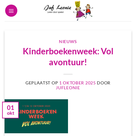
Ga
naar
inhoud
NIEUWS
Kinderboekenweek: Vol
avontuur!
GEPLAATST OP
1 OKTOBER 2025
DOOR
JUFLEONIE
01
okt