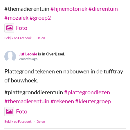
#themadierentuin
#fijnemotoriek
#dierentuin
#mozaïek
#groep2
Foto
Bekijk op Facebook
·
Delen
Juf Leonie
is in Overijssel.
2 months ago
Plattegrond tekenen en nabouwen in de tufftray
of bouwhoek.
#plattegronddierentuin
#plattegrondlezen
#themadierentuin
#rekenen
#kleutergroep
Foto
Bekijk op Facebook
·
Delen