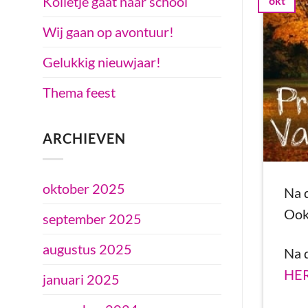
Kolletje gaat naar school
okt
Wij gaan op avontuur!
Gelukkig nieuwjaar!
Thema feest
ARCHIEVEN
oktober 2025
Na d
Ook
september 2025
augustus 2025
Na d
HE
januari 2025