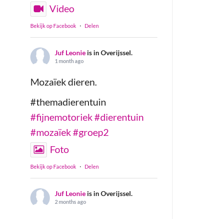
Video
Bekijk op Facebook
·
Delen
Juf Leonie
is in Overijssel.
1 month ago
Mozaïek dieren.
#themadierentuin
#fijnemotoriek
#dierentuin
#mozaïek
#groep2
Foto
Bekijk op Facebook
·
Delen
Juf Leonie
is in Overijssel.
2 months ago