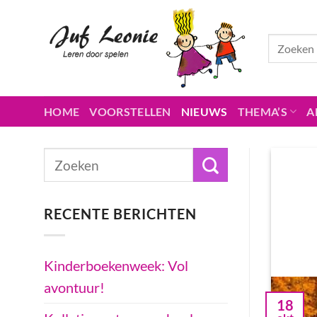
Ga
naar
inhoud
HOME
VOORSTELLEN
NIEUWS
THEMA’S
A
RECENTE BERICHTEN
Kinderboekenweek: Vol
avontuur!
18